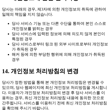
당사는 아래의 경우, 제3자에 의한 개인정보의 취득에 관하여
일체의 책임을 지지 않습니다.
당사 서비스 기능 또는 다른 수단을 통하여 본인 스스로
개인정보를 밝히는 경우
당사 서비스에 입력된 정보에 의해 의도치 않게 본인이
특정된 경우
당사 서비스로부터 링크 된 외부 사이트로부터 개인정보
가 취득된 경우
해커 등에 의한 부당한 행위에 의해 개인정보가 취득된
경우
14. 개인정보 처리방침의 변경
당사가 정한 방법을 통해 본 개인정보 처리방침은 변경될 수
있으며, 당사 웹페이지에 최신 개인정보 처리방침을 게시합니
다. 이용자가 개인정보 처리방침의 변경 후 당사 서비스를 이
용하는 경우, 최신 개인정보 처리방침 내용에 동의한 것으로
간주됩니다. 서비스를 이용하기 전에 최신 개인정보 처리방침
을 확인해 주시기 바랍니다.